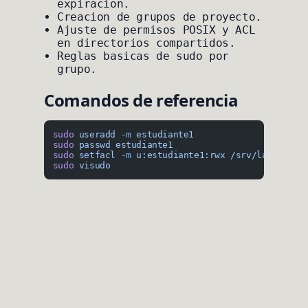
expiracion.
Creacion de grupos de proyecto.
Ajuste de permisos POSIX y ACL
en directorios compartidos.
Reglas basicas de sudo por
grupo.
Comandos de referencia
sudo
 useradd
 -m
 estudiante1
sudo
 passwd
 estudiante1
sudo
 setfacl
 -m
 u:estudiante1:rwx
 /srv/lab
sudo
 visudo